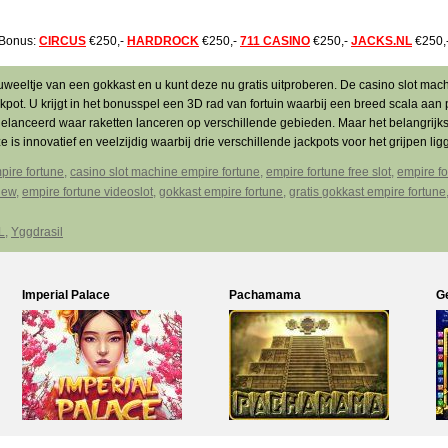
Bonus:
CIRCUS
€250,-
HARDROCK
€250,-
711 CASINO
€250,-
JACKS.NL
€250,
uweeltje van een gokkast en u kunt deze nu gratis uitproberen. De casino slot ma
kpot. U krijgt in het bonusspel een 3D rad van fortuin waarbij een breed scala aa
elanceerd waar raketten lanceren op verschillende gebieden. Maar het belangrijks
 is innovatief en veelzijdig waarbij drie verschillende jackpots voor het grijpen lig
pire fortune
,
casino slot machine empire fortune
,
empire fortune free slot
,
empire fo
iew
,
empire fortune videoslot
,
gokkast empire fortune
,
gratis gokkast empire fortune
L
,
Yggdrasil
Imperial Palace
Pachamama
G