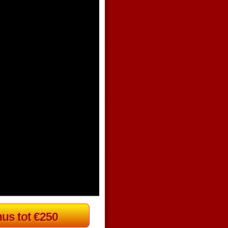
us tot €250