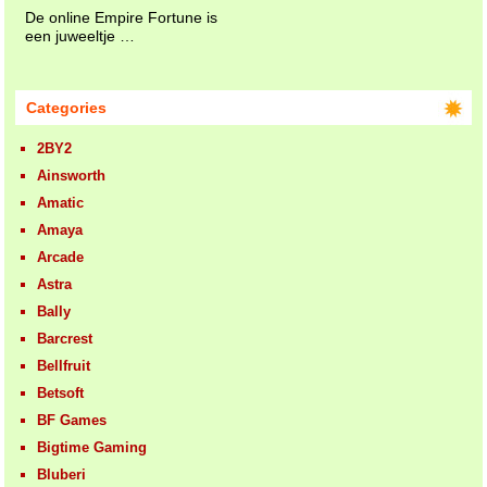
De online Empire Fortune is
een juweeltje …
Categories
2BY2
Ainsworth
Amatic
Amaya
Arcade
Astra
Bally
Barcrest
Bellfruit
Betsoft
BF Games
Bigtime Gaming
Bluberi