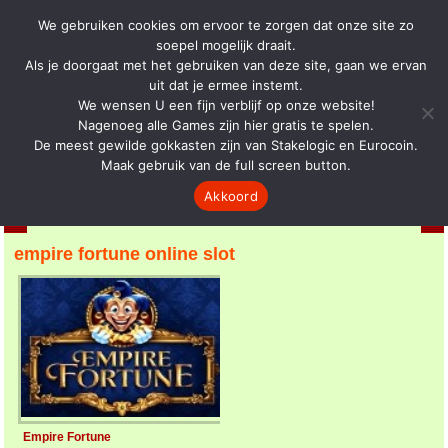
We gebruiken cookies om ervoor te zorgen dat onze site zo
soepel mogelijk draait.
Als je doorgaat met het gebruiken van deze site, gaan we ervan
uit dat je ermee instemt.
Home
Casino Games
Slots
Disclaimer
Gok Info
We wensen U een fijn verblijf op onze website!
Nagenoeg alle Games zijn hier gratis te spelen.
Privacy
De meest gewilde gokkasten zijn van Stakelogic en Eurocoin.
Maak gebruik van de full screen button.
Akkoord
empire fortune online slot
Empire Fortune