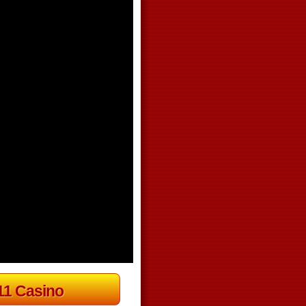
us tot €250