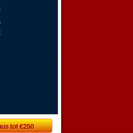
11 Casino