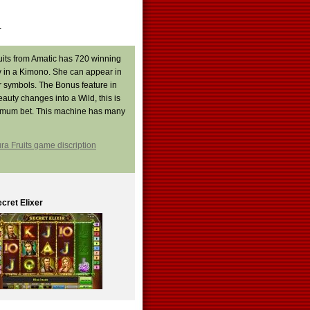
-
ruits from Amatic has 720 winning
ty in a Kimono. She can appear in
er symbols. The Bonus feature in
auty changes into a Wild, this is
aximum bet. This machine has many
ra Fruits game discription
cret Elixer