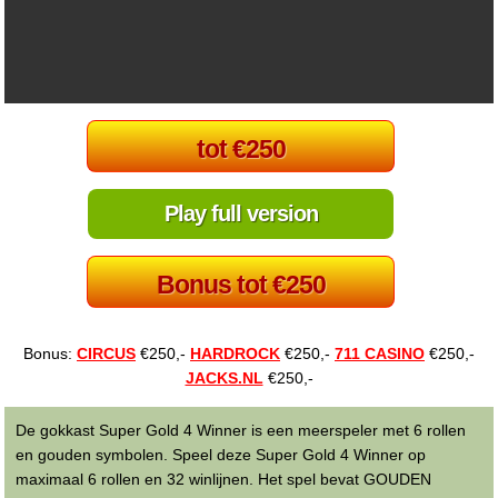
tot €250
Play full version
Bonus tot €250
Bonus:
CIRCUS
€250,-
HARDROCK
€250,-
711 CASINO
€250,-
JACKS.NL
€250,-
De gokkast Super Gold 4 Winner is een meerspeler met 6 rollen
en gouden symbolen. Speel deze Super Gold 4 Winner op
maximaal 6 rollen en 32 winlijnen. Het spel bevat GOUDEN