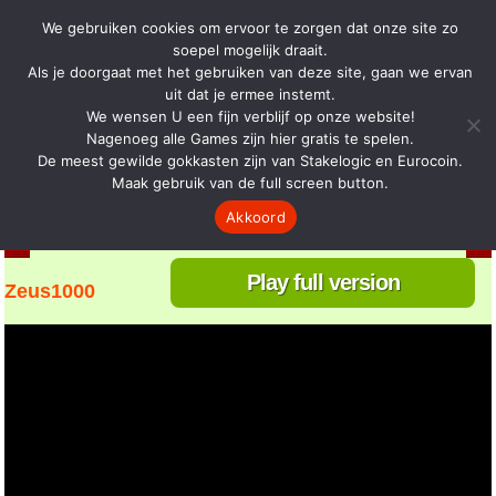
We gebruiken cookies om ervoor te zorgen dat onze site zo
soepel mogelijk draait.
Als je doorgaat met het gebruiken van deze site, gaan we ervan
uit dat je ermee instemt.
Home
Casino Games
Slots
Disclaimer
Gok Info
We wensen U een fijn verblijf op onze website!
Nagenoeg alle Games zijn hier gratis te spelen.
Privacy
De meest gewilde gokkasten zijn van Stakelogic en Eurocoin.
Maak gebruik van de full screen button.
Akkoord
Play full version
Zeus1000