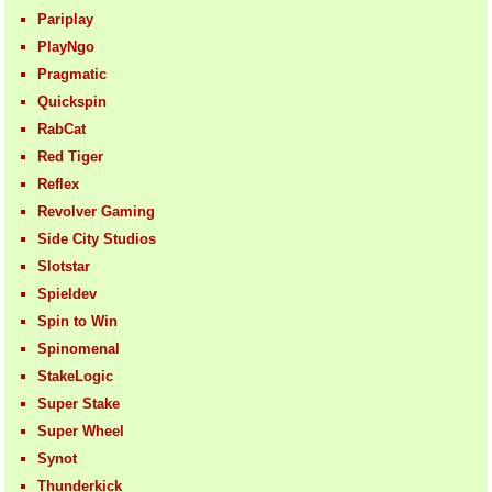
Pariplay
PlayNgo
Pragmatic
Quickspin
RabCat
Red Tiger
Reflex
Revolver Gaming
Side City Studios
Slotstar
Spieldev
Spin to Win
Spinomenal
StakeLogic
Super Stake
Super Wheel
Synot
Thunderkick