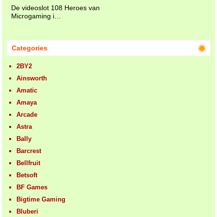
De videoslot 108 Heroes van
Microgaming i…
Categories
2BY2
Ainsworth
Amatic
Amaya
Arcade
Astra
Bally
Barcrest
Bellfruit
Betsoft
BF Games
Bigtime Gaming
Bluberi