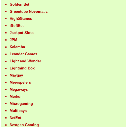
Golden Bet
Greentube Novomatic
High5Games
iSoftBet
Jackpot Slots
JPM
Kalamba
Leander Games
Light and Wonder
Lightning Box
Maygay
Meerspelers
Megaways
Merkur
Microgaming
Multipays
NetEnt
Nextgen Gaming