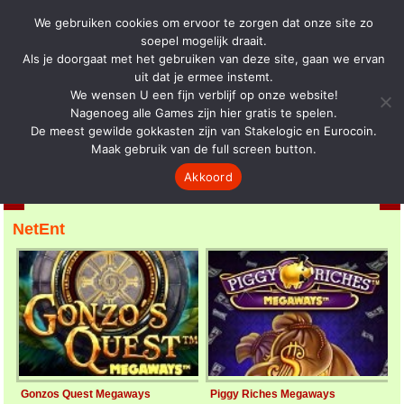
We gebruiken cookies om ervoor te zorgen dat onze site zo
soepel mogelijk draait.
Als je doorgaat met het gebruiken van deze site, gaan we ervan
uit dat je ermee instemt.
Home
Casino Games
Slots
Disclaimer
Gok Info
We wensen U een fijn verblijf op onze website!
Nagenoeg alle Games zijn hier gratis te spelen.
Privacy
De meest gewilde gokkasten zijn van Stakelogic en Eurocoin.
Maak gebruik van de full screen button.
Akkoord
NetEnt
Gonzos Quest Megaways
Piggy Riches Megaways