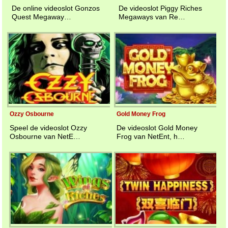
De online videoslot Gonzos
De videoslot Piggy Riches
Quest Megaway…
Megaways van Re…
Ozzy Osbourne
Gold Money Frog
Speel de videoslot Ozzy
De videoslot Gold Money
Osbourne van NetE…
Frog van NetEnt, h…