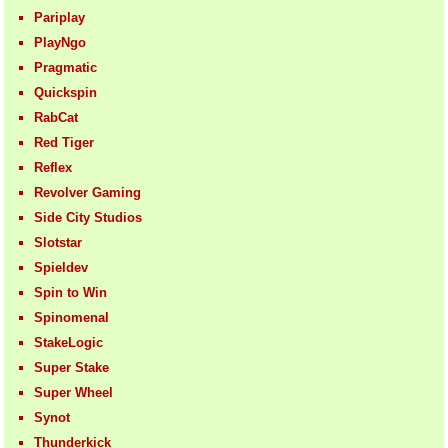
Pariplay
PlayNgo
Pragmatic
Quickspin
RabCat
Red Tiger
Reflex
Revolver Gaming
Side City Studios
Slotstar
Spieldev
Spin to Win
Spinomenal
StakeLogic
Super Stake
Super Wheel
Synot
Thunderkick