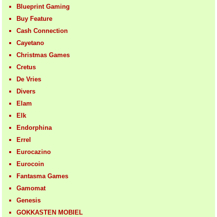
Blueprint Gaming
Buy Feature
Cash Connection
Cayetano
Christmas Games
Cretus
De Vries
Divers
Elam
Elk
Endorphina
Errel
Eurocazino
Eurocoin
Fantasma Games
Gamomat
Genesis
GOKKASTEN MOBIEL