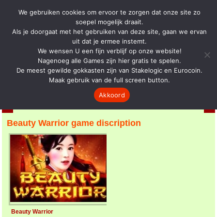
We gebruiken cookies om ervoor te zorgen dat onze site zo
soepel mogelijk draait.
Als je doorgaat met het gebruiken van deze site, gaan we ervan
uit dat je ermee instemt.
Home
Casino Games
Slots
Disclaimer
Gok Info
We wensen U een fijn verblijf op onze website!
Nagenoeg alle Games zijn hier gratis te spelen.
Privacy
De meest gewilde gokkasten zijn van Stakelogic en Eurocoin.
Maak gebruik van de full screen button.
Akkoord
Beauty Warrior game discription
Beauty Warrior