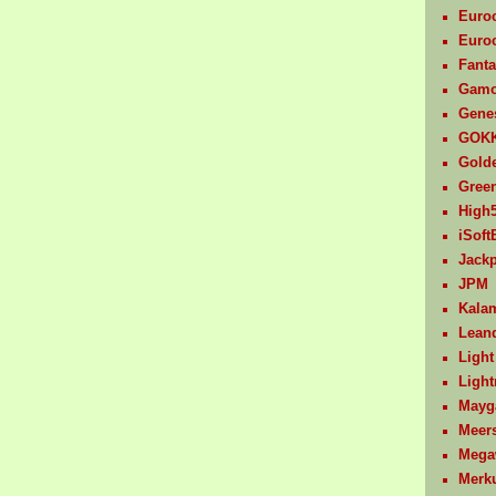
Euro
Euro
Fant
Gamo
Gene
GOKK
Golde
Gree
High
iSoft
Jackp
JPM
Kala
Lean
Ligh
Light
Mayg
Meers
Mega
Merk