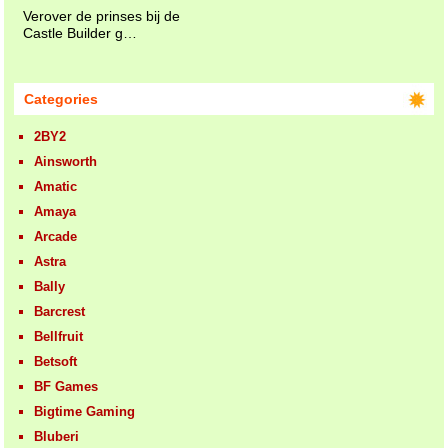
Verover de prinses bij de
Castle Builder g…
Categories
2BY2
Ainsworth
Amatic
Amaya
Arcade
Astra
Bally
Barcrest
Bellfruit
Betsoft
BF Games
Bigtime Gaming
Bluberi