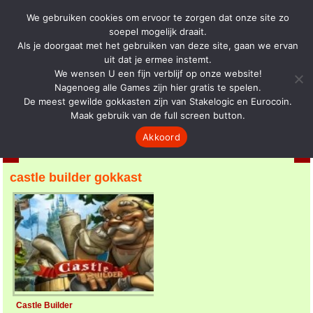
We gebruiken cookies om ervoor te zorgen dat onze site zo
soepel mogelijk draait.
Als je doorgaat met het gebruiken van deze site, gaan we ervan
uit dat je ermee instemt.
Home
Casino Games
Slots
Disclaimer
Gok Info
We wensen U een fijn verblijf op onze website!
Nagenoeg alle Games zijn hier gratis te spelen.
Privacy
De meest gewilde gokkasten zijn van Stakelogic en Eurocoin.
Maak gebruik van de full screen button.
Akkoord
castle builder gokkast
Castle Builder