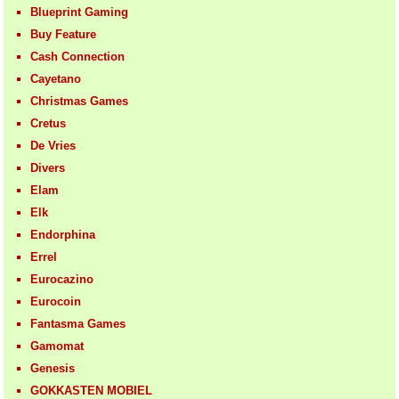
Blueprint Gaming
Buy Feature
Cash Connection
Cayetano
Christmas Games
Cretus
De Vries
Divers
Elam
Elk
Endorphina
Errel
Eurocazino
Eurocoin
Fantasma Games
Gamomat
Genesis
GOKKASTEN MOBIEL