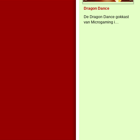
Dragon Dance
De Dragon Dance gokkast
van Microgaming i…