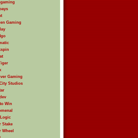
ogaming
pays
t
gen Gaming
lay
Ngo
matic
kspin
at
iger
x
lver Gaming
City Studios
tar
dev
to Win
omenal
Logic
 Stake
r Wheel
t