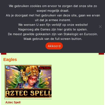
We gebruiken cookies om ervoor te zorgen dat onze site zo
soepel mogelijk draait.
Als je doorgaat met het gebruiken van deze site, gaan we ervan
uit dat je ermee instemt.
Home
Casino Games
Slots
Disclaimer
Gok Info
We wensen U een fijn verblijf op onze website!
Nagenoeg alle Games zijn hier gratis te spelen.
Privacy
De meest gewilde gokkasten zijn van Stakelogic en Eurocoin.
Maak gebruik van de full screen button.
Akkoord
Eagles
Aztec Spell