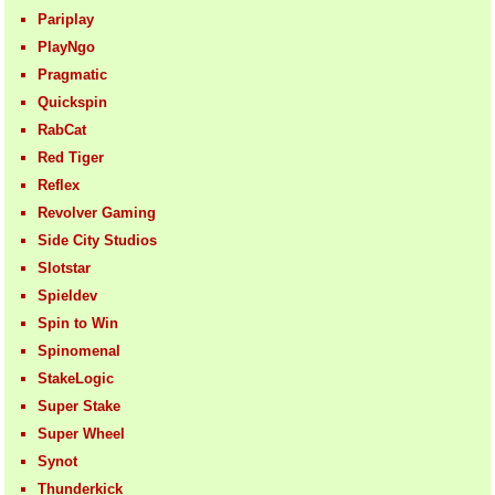
Pariplay
PlayNgo
Pragmatic
Quickspin
RabCat
Red Tiger
Reflex
Revolver Gaming
Side City Studios
Slotstar
Spieldev
Spin to Win
Spinomenal
StakeLogic
Super Stake
Super Wheel
Synot
Thunderkick