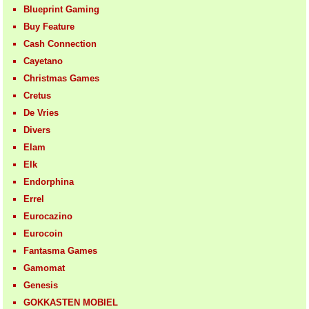
Blueprint Gaming
Buy Feature
Cash Connection
Cayetano
Christmas Games
Cretus
De Vries
Divers
Elam
Elk
Endorphina
Errel
Eurocazino
Eurocoin
Fantasma Games
Gamomat
Genesis
GOKKASTEN MOBIEL