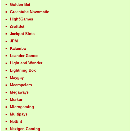
Golden Bet
Greentube Novomatic
High5Games
iSoftBet
Jackpot Slots
JPM
Kalamba
Leander Games
Light and Wonder
Lightning Box
Maygay
Meerspelers
Megaways
Merkur
Microgaming
Multipays
NetEnt
Nextgen Gaming