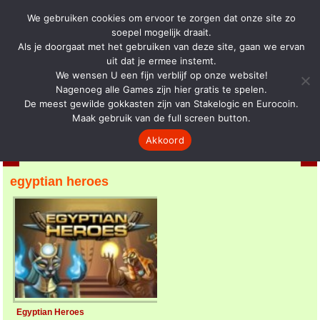
We gebruiken cookies om ervoor te zorgen dat onze site zo
soepel mogelijk draait.
Als je doorgaat met het gebruiken van deze site, gaan we ervan
uit dat je ermee instemt.
Home
Casino Games
Slots
Disclaimer
Gok Info
We wensen U een fijn verblijf op onze website!
Nagenoeg alle Games zijn hier gratis te spelen.
Privacy
De meest gewilde gokkasten zijn van Stakelogic en Eurocoin.
Maak gebruik van de full screen button.
Akkoord
egyptian heroes
Egyptian Heroes