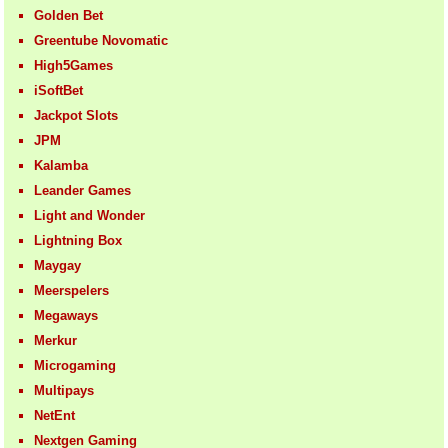
Golden Bet
Greentube Novomatic
High5Games
iSoftBet
Jackpot Slots
JPM
Kalamba
Leander Games
Light and Wonder
Lightning Box
Maygay
Meerspelers
Megaways
Merkur
Microgaming
Multipays
NetEnt
Nextgen Gaming