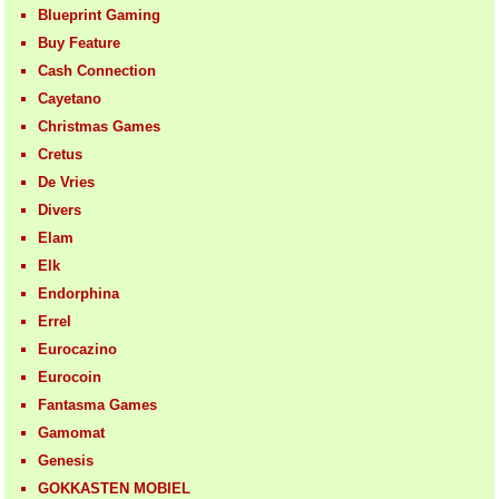
Blueprint Gaming
Buy Feature
Cash Connection
Cayetano
Christmas Games
Cretus
De Vries
Divers
Elam
Elk
Endorphina
Errel
Eurocazino
Eurocoin
Fantasma Games
Gamomat
Genesis
GOKKASTEN MOBIEL