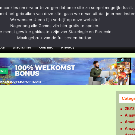
 cookies om ervoor te zorgen dat onze site zo soepel mogelijk draait.
 met het gebruiken van deze site, gaan we ervan uit dat je ermee inste
We wensen U een fijn verblijf op onze website!
Nagenoeg alle Games zijn hier gratis te spelen.
e meest gewilde gokkasten zijn van Stakelogic en Eurocoin.
Maak gebruik van de full screen button.
ots
Disclaimer
Gok Info
Privacy
Catego
2BY2
Ains
Amat
Amay