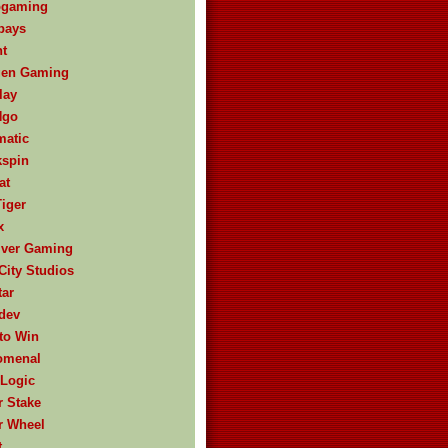
ogaming
pays
t
gen Gaming
lay
Ngo
matic
kspin
at
iger
x
lver Gaming
City Studios
tar
dev
to Win
omenal
Logic
 Stake
r Wheel
t