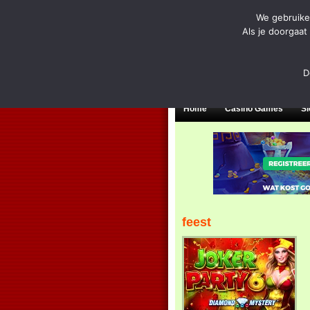
We gebruiken
Als je doorgaat
D
Home
Casino Games
Sl
feest