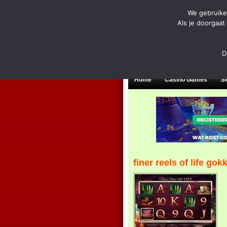
We gebruiken
Als je doorgaat
D
Home
Casino Games
Sl
finer reels of life gok