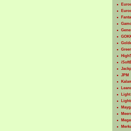
Euro
Euro
Fant
Gamo
Gene
GOKK
Golde
Gree
High
iSoft
Jackp
JPM
Kala
Lean
Ligh
Light
Mayg
Meers
Mega
Merk