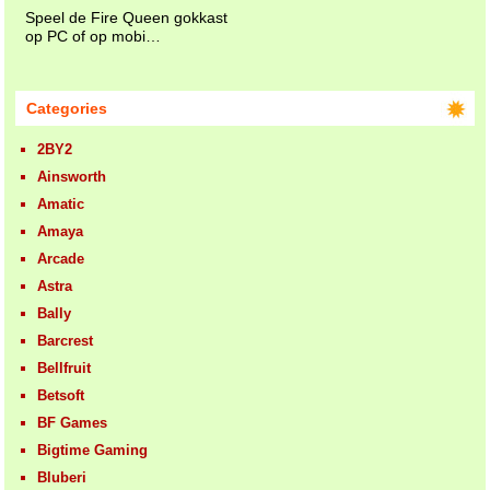
Speel de Fire Queen gokkast
op PC of op mobi…
Categories
2BY2
Ainsworth
Amatic
Amaya
Arcade
Astra
Bally
Barcrest
Bellfruit
Betsoft
BF Games
Bigtime Gaming
Bluberi