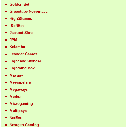
Golden Bet
Greentube Novomatic
High5Games
iSoftBet
Jackpot Slots
JPM
Kalamba
Leander Games
Light and Wonder
Lightning Box
Maygay
Meerspelers
Megaways
Merkur
Microgaming
Multipays
NetEnt
Nextgen Gaming