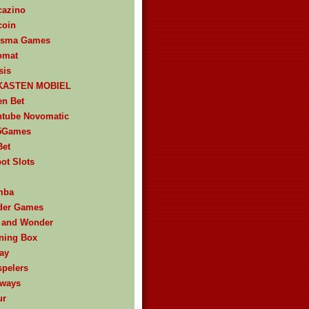
cazino
coin
asma Games
mat
sis
ASTEN MOBIEL
n Bet
ntube Novomatic
5Games
Bet
ot Slots
mba
der Games
t and Wonder
ning Box
ay
pelers
ways
ur