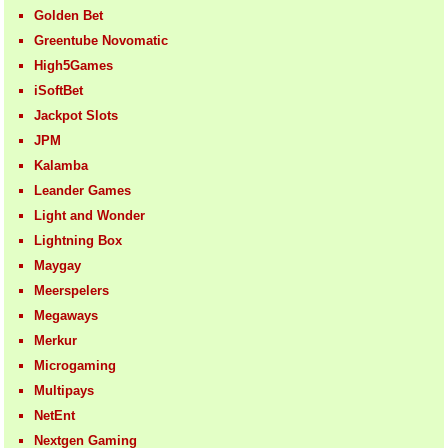
Golden Bet
Greentube Novomatic
High5Games
iSoftBet
Jackpot Slots
JPM
Kalamba
Leander Games
Light and Wonder
Lightning Box
Maygay
Meerspelers
Megaways
Merkur
Microgaming
Multipays
NetEnt
Nextgen Gaming