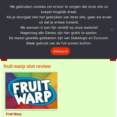
We gebruiken cookies om ervoor te zorgen dat onze site zo
soepel mogelijk draait.
Als je doorgaat met het gebruiken van deze site, gaan we ervan
uit dat je ermee instemt.
Home
Casino Games
Slots
Disclaimer
Gok Info
We wensen U een fijn verblijf op onze website!
Nagenoeg alle Games zijn hier gratis te spelen.
Privacy
De meest gewilde gokkasten zijn van Stakelogic en Eurocoin.
Maak gebruik van de full screen button.
Akkoord
fruit warp slot review
Fruit Warp