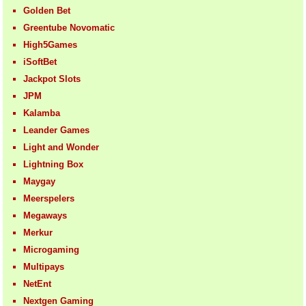
Golden Bet
Greentube Novomatic
High5Games
iSoftBet
Jackpot Slots
JPM
Kalamba
Leander Games
Light and Wonder
Lightning Box
Maygay
Meerspelers
Megaways
Merkur
Microgaming
Multipays
NetEnt
Nextgen Gaming