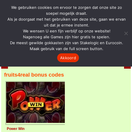
We gebruiken cookies om ervoor te zorgen dat onze site zo
soepel mogelijk draait.
Als je doorgaat met het gebruiken van deze site, gaan we ervan
uit dat je ermee instemt.
Home
Casino Games
Slots
Disclaimer
Gok Info
We wensen U een fijn verblijf op onze website!
Nagenoeg alle Games zijn hier gratis te spelen.
Privacy
De meest gewilde gokkasten zijn van Stakelogic en Eurocoin.
Maak gebruik van de full screen button.
Akkoord
fruits4real bonus codes
Power Win