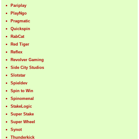
Pariplay
PlayNgo
Pragmatic
Quickspin
RabCat
Red Tiger
Reflex
Revolver Gaming
Side City Studios
Slotstar
Spieldev
Spin to Win
Spinomenal
StakeLogic
Super Stake
Super Wheel
Synot
Thunderkick