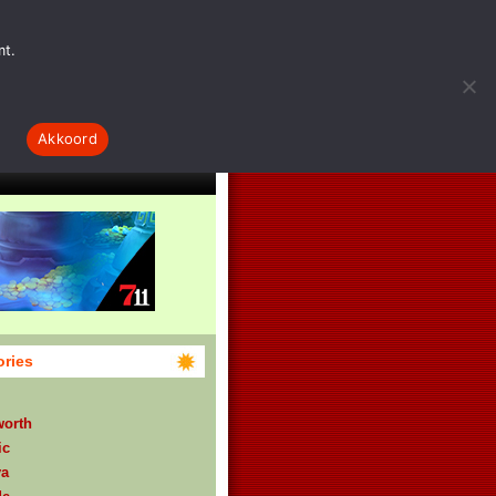
mt.
Akkoord
ries
worth
ic
a