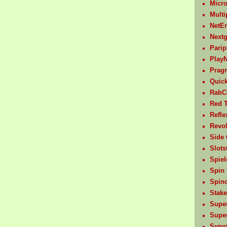
Micr
Multi
NetEn
Next
Parip
Play
Prag
Quic
RabC
Red T
Refle
Revo
Side 
Slots
Spiel
Spin 
Spin
Stake
Super
Supe
Syno