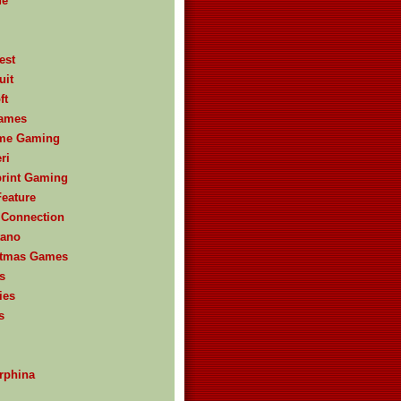
de
est
uit
ft
ames
ime Gaming
ri
rint Gaming
eature
 Connection
tano
stmas Games
s
ies
s
rphina