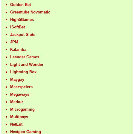
Golden Bet
Greentube Novomatic
High5Games
iSoftBet
Jackpot Slots
JPM
Kalamba
Leander Games
Light and Wonder
Lightning Box
Maygay
Meerspelers
Megaways
Merkur
Microgaming
Multipays
NetEnt
Nextgen Gaming