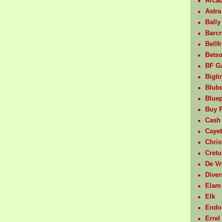
Arca
Astra
Bally
Barcr
Bellfr
Betso
BF G
Bigt
Blube
Bluep
Buy F
Cash
Caye
Chri
Cretu
De Vr
Diver
Elam
Elk
Endo
Errel