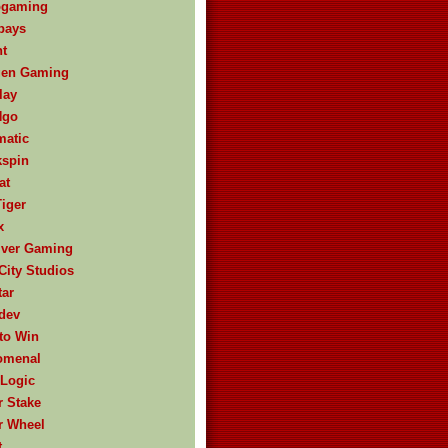
ogaming
pays
t
gen Gaming
lay
Ngo
matic
kspin
at
iger
x
lver Gaming
City Studios
tar
dev
to Win
omenal
Logic
 Stake
r Wheel
t