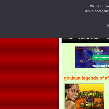
We gebruiken
Als je doorgaat
D
Home
Casino Games
Sl
gokkast legends of af