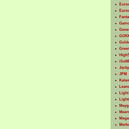
Euro
Euro
Fant
Gamo
Gene
GOKK
Golde
Gree
High
iSoft
Jackp
JPM
Kala
Lean
Ligh
Light
Mayg
Meers
Mega
Merk