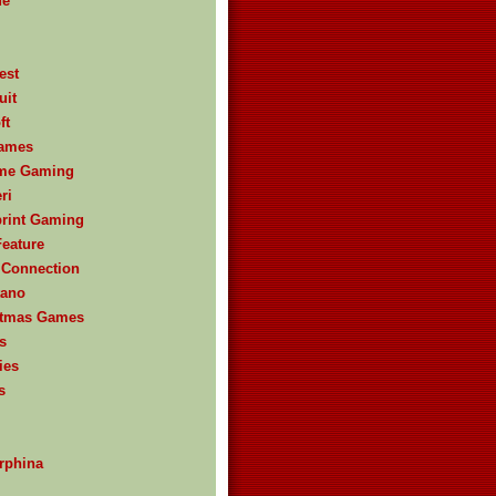
de
est
uit
ft
ames
ime Gaming
ri
rint Gaming
eature
 Connection
tano
stmas Games
s
ies
s
rphina