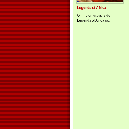
Legends of Africa
Online en gratis is de
Legends of Africa go…