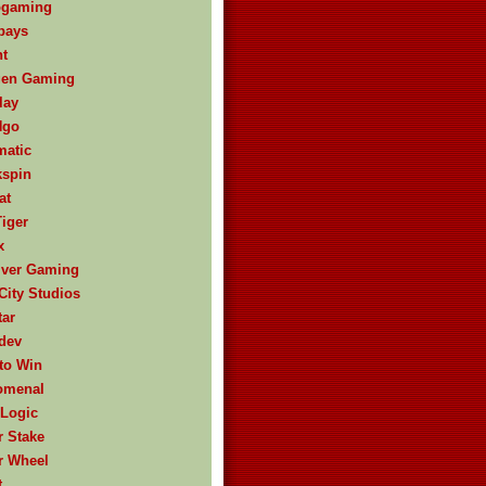
ogaming
pays
t
gen Gaming
lay
Ngo
matic
kspin
at
iger
x
lver Gaming
City Studios
tar
dev
to Win
omenal
Logic
 Stake
r Wheel
t