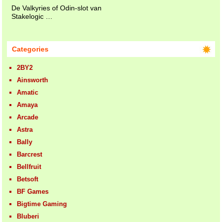
De Valkyries of Odin-slot van
Stakelogic …
Categories
2BY2
Ainsworth
Amatic
Amaya
Arcade
Astra
Bally
Barcrest
Bellfruit
Betsoft
BF Games
Bigtime Gaming
Bluberi