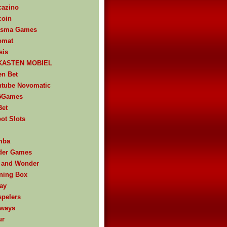
cazino
coin
asma Games
mat
sis
ASTEN MOBIEL
n Bet
ntube Novomatic
5Games
Bet
ot Slots
mba
der Games
t and Wonder
ning Box
ay
pelers
ways
ur