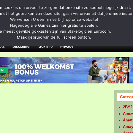
 cookies om ervoor te zorgen dat onze site zo soepel mogelijk draait.
 met het gebruiken van deze site, gaan we ervan uit dat je ermee inste
We wensen U een fijn verblijf op onze website!
Nagenoeg alle Games zijn hier gratis te spelen.
e meest gewilde gokkasten zijn van Stakelogic en Eurocoin.
Maak gebruik van de full screen button.
ots
Disclaimer
Gok Info
Privacy
Catego
2BY2
Ains
Amat
Amay