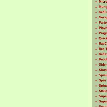
Micr
Multi
NetEn
Next
Parip
Play
Prag
Quic
RabC
Red T
Refle
Revo
Side 
Slots
Spiel
Spin 
Spin
Stake
Super
Supe
Syno