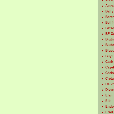
Arca
Astra
Bally
Barcr
Bellfr
Betso
BF G
Bigt
Blube
Bluep
Buy F
Cash
Caye
Chri
Cretu
De Vr
Diver
Elam
Elk
Endo
Errel