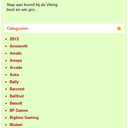
Stap aan boord bij de Viking
boot en win gro…
Categories
2BY2
Ainsworth
Amatic
Amaya
Arcade
Astra
Bally
Barcrest
Bellfruit
Betsoft
BF Games
Bigtime Gaming
Bluberi