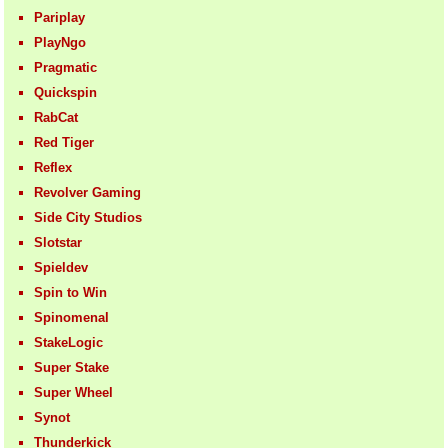
Pariplay
PlayNgo
Pragmatic
Quickspin
RabCat
Red Tiger
Reflex
Revolver Gaming
Side City Studios
Slotstar
Spieldev
Spin to Win
Spinomenal
StakeLogic
Super Stake
Super Wheel
Synot
Thunderkick