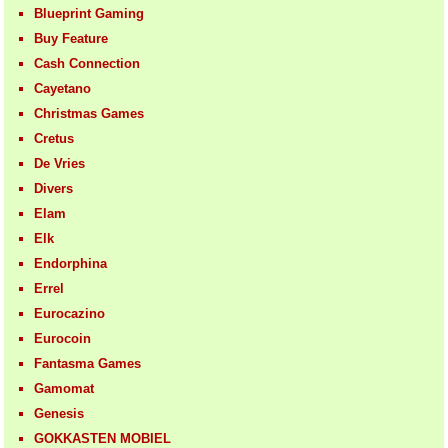
Blueprint Gaming
Buy Feature
Cash Connection
Cayetano
Christmas Games
Cretus
De Vries
Divers
Elam
Elk
Endorphina
Errel
Eurocazino
Eurocoin
Fantasma Games
Gamomat
Genesis
GOKKASTEN MOBIEL