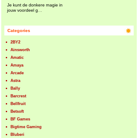
Je kunt de donkere magie in
jouw voordeel g…
Categories
2BY2
Ainsworth
Amatic
Amaya
Arcade
Astra
Bally
Barcrest
Bellfruit
Betsoft
BF Games
Bigtime Gaming
Bluberi