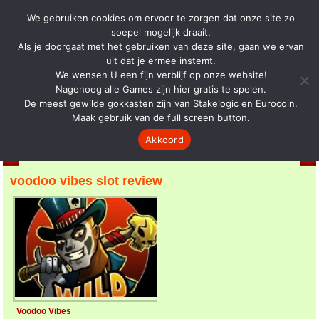
We gebruiken cookies om ervoor te zorgen dat onze site zo
soepel mogelijk draait.
Als je doorgaat met het gebruiken van deze site, gaan we ervan
uit dat je ermee instemt.
Home
Casino Games
Slots
Disclaimer
Gok Info
We wensen U een fijn verblijf op onze website!
Nagenoeg alle Games zijn hier gratis te spelen.
Privacy
De meest gewilde gokkasten zijn van Stakelogic en Eurocoin.
Maak gebruik van de full screen button.
Akkoord
voodoo vibes slot review
Voodoo Vibes