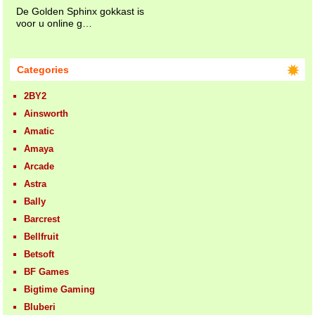
De Golden Sphinx gokkast is
voor u online g…
Categories
2BY2
Ainsworth
Amatic
Amaya
Arcade
Astra
Bally
Barcrest
Bellfruit
Betsoft
BF Games
Bigtime Gaming
Bluberi