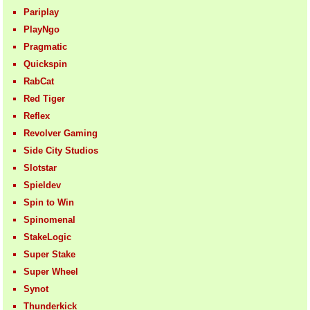
Pariplay
PlayNgo
Pragmatic
Quickspin
RabCat
Red Tiger
Reflex
Revolver Gaming
Side City Studios
Slotstar
Spieldev
Spin to Win
Spinomenal
StakeLogic
Super Stake
Super Wheel
Synot
Thunderkick