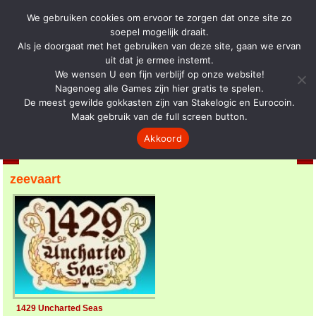
We gebruiken cookies om ervoor te zorgen dat onze site zo
soepel mogelijk draait.
Als je doorgaat met het gebruiken van deze site, gaan we ervan
uit dat je ermee instemt.
Home
Casino Games
Slots
Disclaimer
Gok Info
We wensen U een fijn verblijf op onze website!
Nagenoeg alle Games zijn hier gratis te spelen.
Privacy
De meest gewilde gokkasten zijn van Stakelogic en Eurocoin.
Maak gebruik van de full screen button.
Akkoord
zeevaart
1429 Uncharted Seas