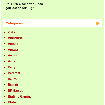
De 1429 Uncharted Seas
gokkast speelt u gr…
Categories
2BY2
Ainsworth
Amatic
Amaya
Arcade
Astra
Bally
Barcrest
Bellfruit
Betsoft
BF Games
Bigtime Gaming
Bluberi