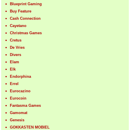
Blueprint Gaming
Buy Feature
Cash Connection
Cayetano
Christmas Games
Cretus
De Vries
Divers
Elam
Elk
Endorphina
Errel
Eurocazino
Eurocoin
Fantasma Games
Gamomat
Genesis
GOKKASTEN MOBIEL