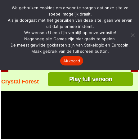
We gebruiken cookies om ervoor te zorgen dat onze site zo
soepel mogelijk draait.
Als je doorgaat met het gebruiken van deze site, gaan we ervan
uit dat je ermee instemt.
Home
Casino Games
Slots
Disclaimer
Gok Info
We wensen U een fijn verblijf op onze website!
Nagenoeg alle Games zijn hier gratis te spelen.
Privacy
De meest gewilde gokkasten zijn van Stakelogic en Eurocoin.
Maak gebruik van de full screen button.
Akkoord
Play full version
Crystal Forest