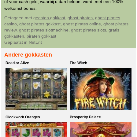
of voor cash geld, waarbij u dan beloont wordt met een 100%
welkomst bonus.
Getagged met
geesten gokkast
,
ghost pirates
,
ghost pirates
casino
,
ghost pirates gokkast
,
ghost pirates online
,
ghost pirates
review
,
ghost pirates slotmachine
,
ghost pirates slots
,
gratis
gokkasten
,
piraten gokkast
Geplaatst in
NetEnt
Andere gokkasten
Dead or Alive
Fire Witch
Clockwork Oranges
Prosperity Palace