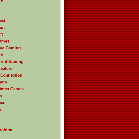
de
est
uit
ft
ames
ime Gaming
ri
rint Gaming
eature
 Connection
tano
stmas Games
s
ies
s
rphina