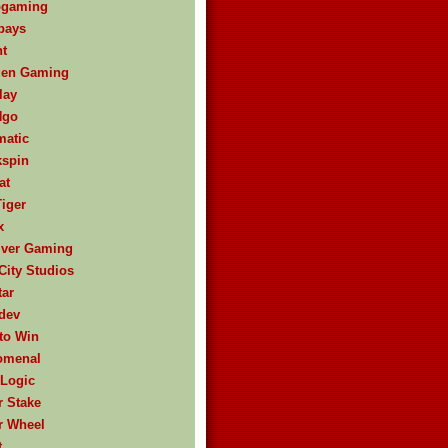
ogaming
pays
t
gen Gaming
lay
Ngo
matic
kspin
at
iger
x
lver Gaming
City Studios
tar
dev
to Win
omenal
Logic
 Stake
r Wheel
t