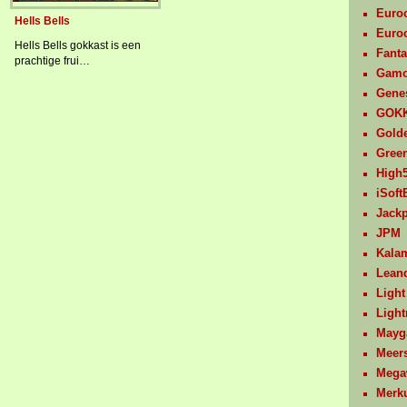
Euro
Hells Bells
Euro
Hells Bells gokkast is een
Fant
prachtige frui…
Gamo
Gene
GOKK
Golde
Gree
High
iSoft
Jackp
JPM
Kala
Lean
Ligh
Light
Mayg
Meers
Mega
Merk