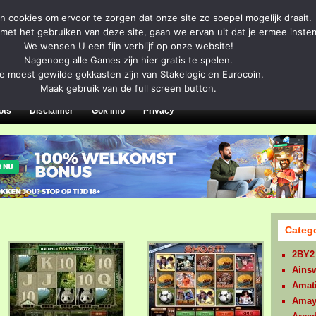
 cookies om ervoor te zorgen dat onze site zo soepel mogelijk draait.
 met het gebruiken van deze site, gaan we ervan uit dat je ermee inste
We wensen U een fijn verblijf op onze website!
Nagenoeg alle Games zijn hier gratis te spelen.
e meest gewilde gokkasten zijn van Stakelogic en Eurocoin.
Maak gebruik van de full screen button.
ots
Disclaimer
Gok Info
Privacy
Catego
2BY2
Ains
Amat
Amay