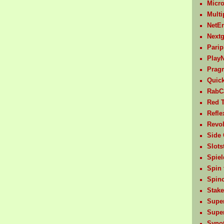
Micr
Multi
NetEn
Next
Parip
Play
Prag
Quic
RabC
Red T
Refle
Revo
Side 
Slots
Spiel
Spin 
Spin
Stake
Super
Supe
Syno