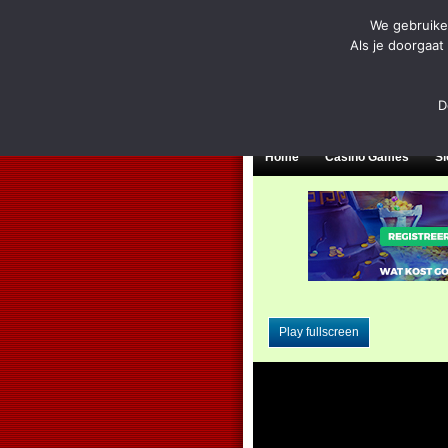
We gebruiken
Als je doorgaat
D
Home
Casino Games
Sl
Play fullscreen