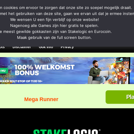
 cookies om ervoor te zorgen dat onze site zo soepel mogelijk draait.
 met het gebruiken van deze site, gaan we ervan uit dat je ermee inste
We wensen U een fijn verblijf op onze website!
Nagenoeg alle Games zijn hier gratis te spelen.
e meest gewilde gokkasten zijn van Stakelogic en Eurocoin.
Maak gebruik van de full screen button.
ots
Disclaimer
Gok Info
Privacy
Pla
Mega Runner