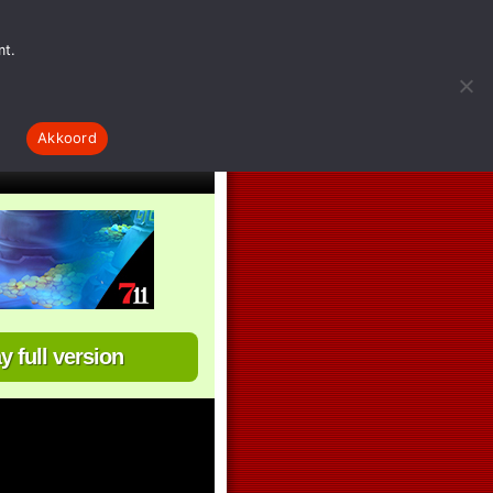
mt.
Akkoord
y full version