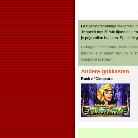
Laat je voorspoedige toekomst uit
Je speelt met 30 win lijnen en een
je prijs zullen bepalen. Speel de
Getagged met
fortune Teller cas
fortune Teller netent
,
fortune Teller
Geplaatst in
NetEnt
Andere gokkasten
Book of Cleopatra