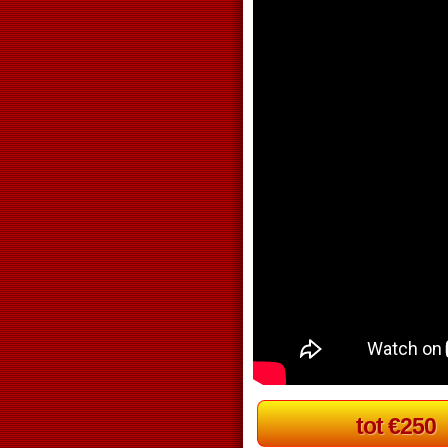
HardRock Ca