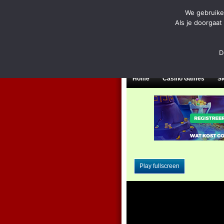
We gebruiken
Als je doorgaat
D
Home
Casino Games
Sl
Play fullscreen