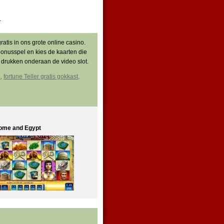
-
atis in ons grote online casino.
 bonusspel en kies de kaarten die
e drukken onderaan de video slot.
n
,
fortune Teller gratis gokkast
,
ome and Egypt